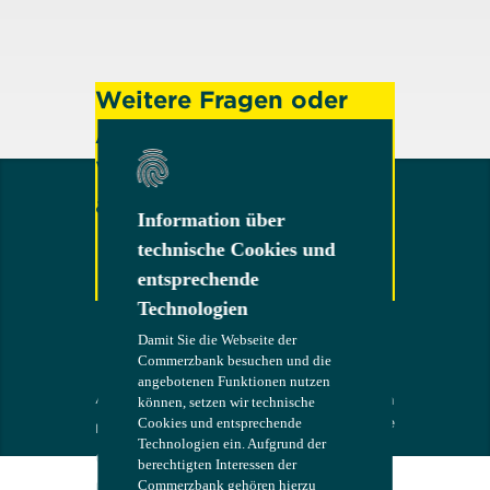
Weitere Fragen oder
Anregungen?
Wenden Sie sich gerne
an uns!
Information über
Information über
technische Cookies und
technische Cookies und
entsprechende
entsprechende
Technologien
Technologien
Kontakt
Damit Sie die Webseite der
Damit Sie die Webseite der
Commerzbank besuchen und die
Commerzbank besuchen und die
angebotenen Funktionen nutzen
angebotenen Funktionen nutzen
AGB
Die Bank an
COMMERZB
können, setzen wir technische
können, setzen wir technische
Ihrer Seite
ANK
Cookies und entsprechende
Cookies und entsprechende
Impressum
Technologien ein. Aufgrund der
Technologien ein. Aufgrund der
Compliance
berechtigten Interessen der
berechtigten Interessen der
Commerzbank gehören hierzu
Commerzbank gehören hierzu
Recht