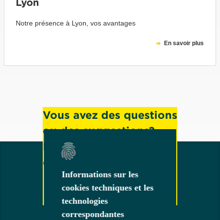
Lyon
Notre présence à Lyon, vos avantages
En savoir plus
Vous avez des questions
ou des suggestions?
N'hésitez pas à nous
contacter!
Informations sur les
Informations sur les
cookies techniques et les
cookies techniques et les
technologies
technologies
correspondantes
correspondantes
Contact