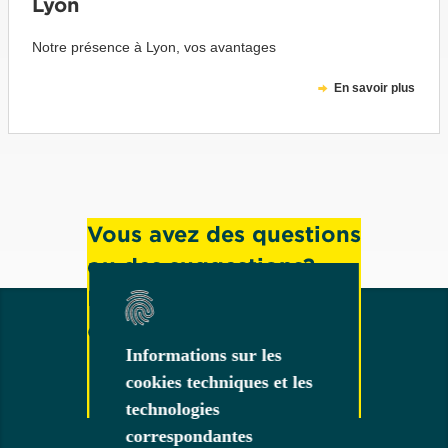
Lyon
Notre présence à Lyon, vos avantages
En savoir plus
Vous avez des questions
ou des suggestions?
N'hésitez pas à nous
contacter!
Informations sur les
Informations sur les
cookies techniques et les
cookies techniques et les
technologies
technologies
correspondantes
correspondantes
Contact